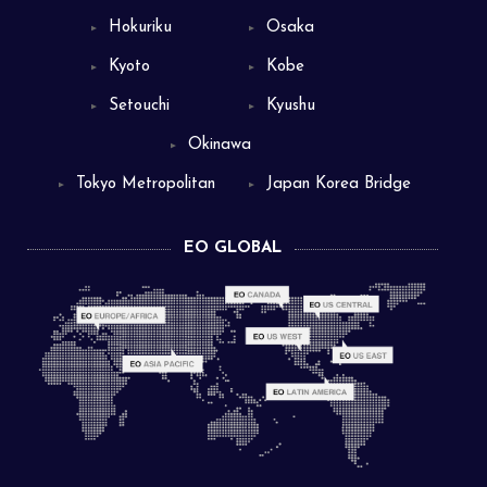
Hokuriku
Osaka
▼
▼
Kyoto
Kobe
▼
▼
Setouchi
Kyushu
▼
▼
Okinawa
▼
Tokyo Metropolitan
Japan Korea Bridge
▼
▼
EO GLOBAL