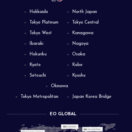
Hokkaido
North Japan
▼
▼
Tokyo Platinum
Tokyo Central
▼
▼
Tokyo West
Kanagawa
▼
▼
Ibaraki
Nagoya
▼
▼
Hokuriku
Osaka
▼
▼
Kyoto
Kobe
▼
▼
Setouchi
Kyushu
▼
▼
Okinawa
▼
Tokyo Metropolitan
Japan Korea Bridge
▼
▼
EO GLOBAL